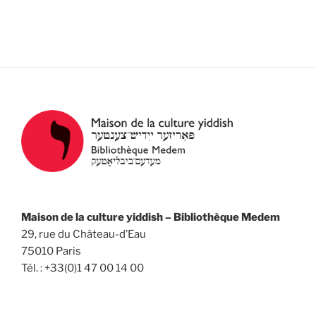
e
v
e
s
d
i
É
a
g
v
t
a
è
e
n
t
.
e
i
m
o
e
n
n
d
t
e
v
Maison de la culture yiddish – Bibliothèque Medem
u
29, rue du Château-d’Eau
e
75010 Paris
Tél. : +33(0)1 47 00 14 00
s
É
v