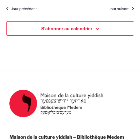
t
a
è
Jour précédent
Jour suivant
e
n
t
.
e
i
S’abonner au calendrier
m
o
e
n
n
d
t
e
v
u
e
s
É
v
è
n
Maison de la culture yiddish – Bibliothèque Medem
e