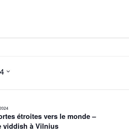
24
2024
ortes étroites vers le monde –
e yiddish à Vilnius