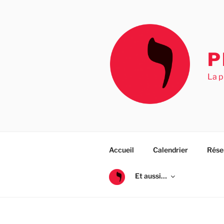
Aller
au
contenu
principal
P
La p
Accueil
Calendrier
Rése
Et aussi…