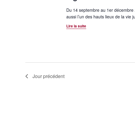
e
.
n
Du 14 septembre au 1er décembre 202
R
n
aussi l’un des hauts lieux de la vie 
t
e
e
Lire la suite
n
c
z
h
u
a
e
n
v
r
e
c
d
i
h
a
g
e
t
Jour précédent
r
e
a
É
.
t
v
è
i
n
o
e
m
n
e