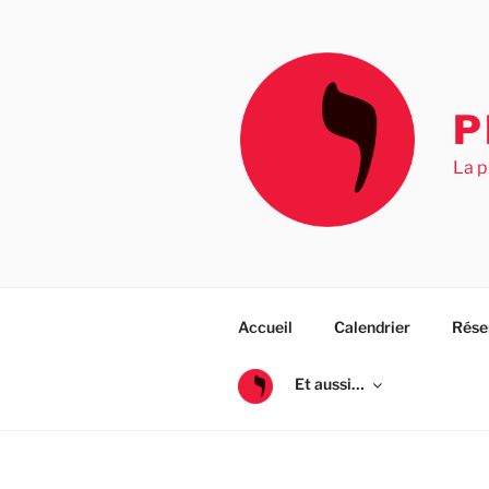
Aller
au
contenu
principal
P
La p
Accueil
Calendrier
Rése
Et aussi…