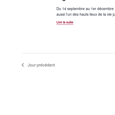
e
.
n
Du 14 septembre au 1er décembre 202
R
n
aussi l’un des hauts lieux de la vie 
t
e
e
Lire la suite
n
c
z
h
u
a
e
n
v
r
e
c
d
i
h
a
g
e
t
Jour précédent
r
e
a
É
.
t
v
è
i
n
o
e
m
n
e