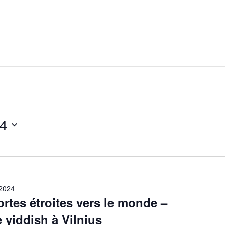
24
2024
ortes étroites vers le monde –
e yiddish à Vilnius