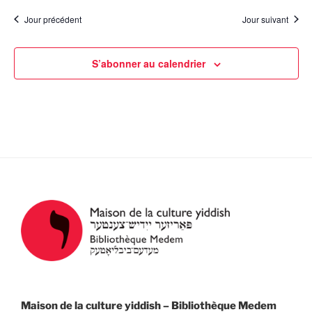
t
a
è
Jour précédent
Jour suivant
e
n
t
.
e
i
S’abonner au calendrier
m
o
e
n
n
d
t
e
v
u
e
s
É
v
è
n
Maison de la culture yiddish – Bibliothèque Medem
e