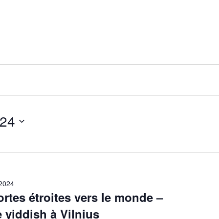
024
2024
ortes étroites vers le monde –
e yiddish à Vilnius