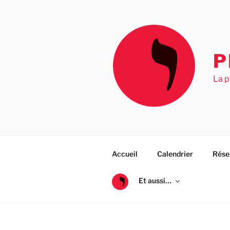
Aller
au
contenu
principal
P
La p
Accueil
Calendrier
Rése
Et aussi…