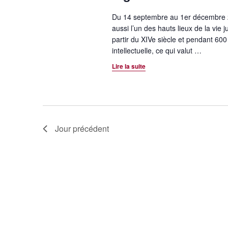
e
.
n
Du 14 septembre au 1er décembre 202
R
n
aussi l’un des hauts lieux de la vie
t
e
e
partir du XIVe siècle et pendant 600 
n
c
z
intellectuelle, ce qui valut
…
h
u
a
Lire la suite
e
n
v
r
e
c
d
i
h
a
g
e
t
Jour précédent
r
e
a
É
.
t
v
è
i
n
o
e
m
n
e