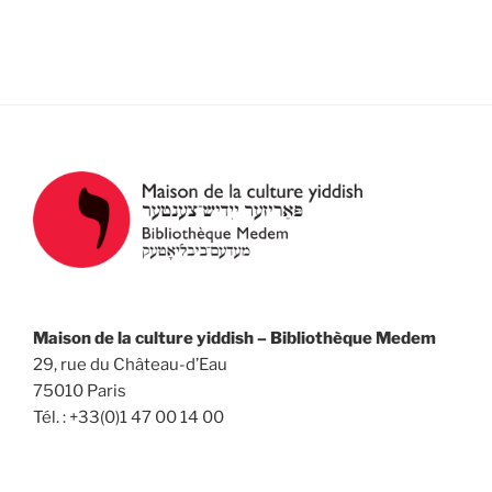
e
v
e
s
d
i
É
a
g
v
t
a
è
e
n
t
.
e
i
m
o
e
n
n
d
t
e
v
Maison de la culture yiddish – Bibliothèque Medem
u
29, rue du Château-d’Eau
e
75010 Paris
Tél. : +33(0)1 47 00 14 00
s
É
v