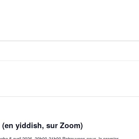
 (en yiddish, sur Zoom)
nche 5 avril 2026, 20h00-21h00 Retrouvons-nous, le premier