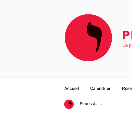
Aller
au
contenu
principal
P
La p
Accueil
Calendrier
Rése
Et aussi…