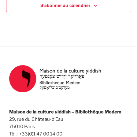
t
S’abonner au calendrier
a
è
e
n
t
.
e
i
m
o
e
n
n
d
t
e
v
u
e
s
É
v
Maison de la culture yiddish – Bibliothèque Medem
è
29, rue du Château-d’Eau
n
75010 Paris
Tél. : +33(0)1 47 00 14 00
e