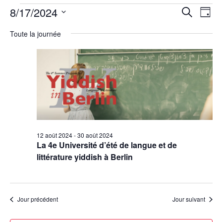
Évènements
8/17/2024
R
N
R
J
e
a
e
for
o
S
c
Toute la journée
u
v
é
c
h
17
r
i
e
l
h
août
r
g
e
e
c
a
c
2024
h
r
t
t
e
c
i
i
h
o
o
n
e
n
n
d
e
12 août 2024
-
30 août 2024
La 4e Université d’été de langue et de
e
e
t
littérature yiddish à Berlin
z
v
n
u
u
a
n
e
v
e
s
Jour précédent
Jour suivant
d
i
É
a
g
v