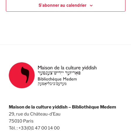
t
S’abonner au calendrier
a
è
e
n
t
.
e
i
m
o
e
n
n
d
t
e
v
u
e
s
É
v
Maison de la culture yiddish – Bibliothèque Medem
è
29, rue du Château-d’Eau
n
75010 Paris
Tél. : +33(0)1 47 00 14 00
e