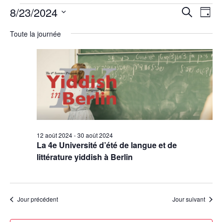
Évènements
8/23/2024
R
N
R
J
e
a
e
for
o
S
c
Toute la journée
u
v
é
c
h
23
r
i
e
l
h
août
r
g
e
e
c
a
c
2024
h
r
t
t
e
c
i
i
h
o
o
n
e
n
n
d
e
12 août 2024
-
30 août 2024
La 4e Université d’été de langue et de
e
e
t
littérature yiddish à Berlin
z
v
n
u
u
a
n
e
v
e
s
Jour précédent
Jour suivant
d
i
É
a
g
v