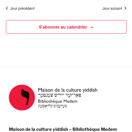
t
a
è
Jour précédent
Jour suivant
e
n
t
.
e
i
S’abonner au calendrier
m
o
e
n
n
d
t
e
v
u
e
s
É
v
è
n
Maison de la culture yiddish – Bibliothèque Medem
e