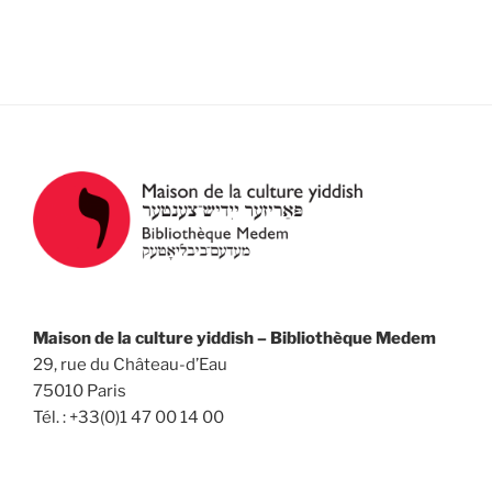
e
e
t
z
v
n
u
u
a
n
e
v
e
s
d
i
É
a
g
v
t
a
è
e
n
t
.
e
i
m
o
e
n
n
Maison de la culture yiddish – Bibliothèque Medem
d
29, rue du Château-d’Eau
t
e
75010 Paris
v
Tél. : +33(0)1 47 00 14 00
u
e