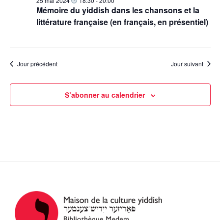
25 mai 2024
18:30
-
20:00
è
Mémoire du yiddish dans les chansons et la
littérature française (en français, en présentiel)
n
e
m
e
Jour précédent
Jour suivant
n
t
S’abonner au calendrier
s