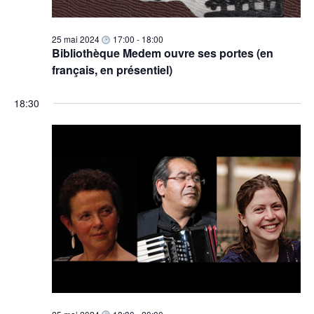
e
v
e
s
d
i
É
25 mai 2024
17:00
-
18:00
a
g
Bibliothèque Medem ouvre ses portes (en
v
t
français, en présentiel)
a
è
e
n
t
.
18:30
e
i
m
o
e
n
n
d
t
e
v
u
e
s
É
v