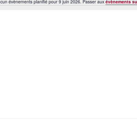
cun évènements planifié pour 9 juin 2026. Passer aux
évènements su
N
o
t
i
c
e