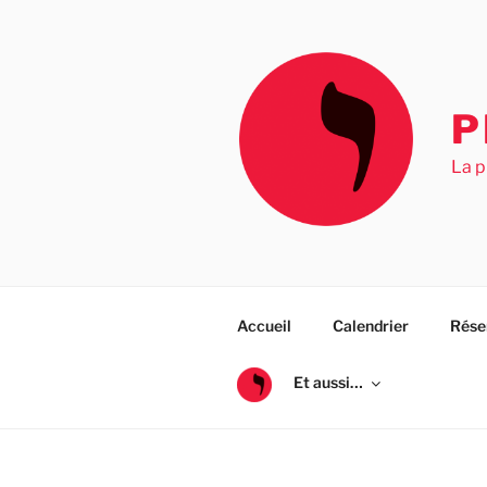
Aller
au
contenu
principal
P
La p
Accueil
Calendrier
Rése
Et aussi…