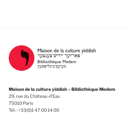
e
e
t
z
v
n
u
u
a
n
e
v
e
s
d
i
É
a
g
v
t
a
è
e
n
t
.
e
i
m
o
e
n
n
Maison de la culture yiddish – Bibliothèque Medem
d
29, rue du Château-d’Eau
t
e
75010 Paris
v
Tél. : +33(0)1 47 00 14 00
u
e