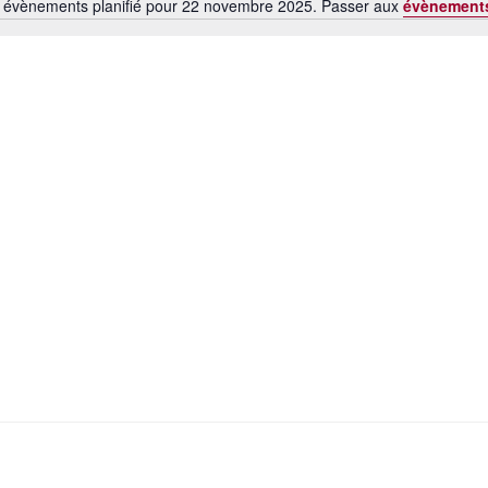
 évènements planifié pour 22 novembre 2025. Passer aux
évènement
N
o
t
i
c
e