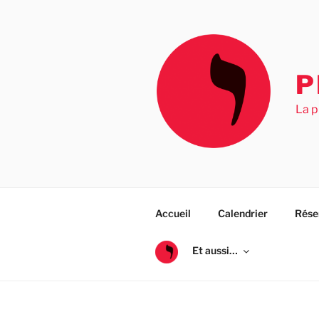
Aller
au
contenu
principal
P
La p
Accueil
Calendrier
Rése
Et aussi…