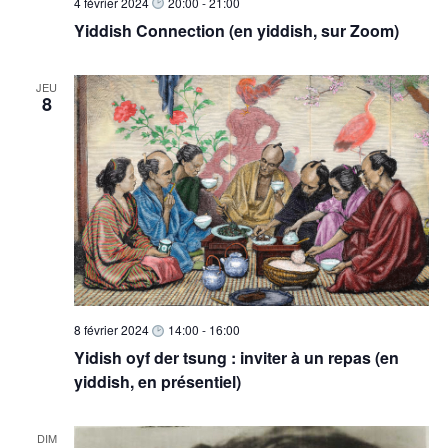
4 février 2024
20:00
-
21:00
Yiddish Connection (en yiddish, sur Zoom)
JEU
8
8 février 2024
14:00
-
16:00
Yidish oyf der tsung : inviter à un repas (en
yiddish, en présentiel)
DIM