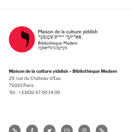
Maison de la culture yiddish – Bibliothèque Medem
29, rue du Château-d’Eau
75010 Paris
Tél. : +33(0)1 47 00 14 00
Yelp
Facebook
Twitter
Email
Instagram
Université