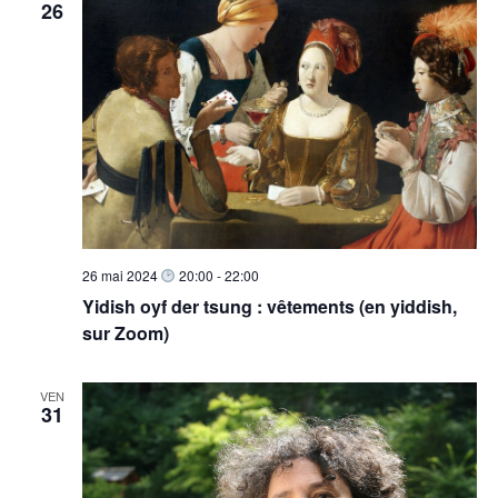
26
m
e
n
t
s
26 mai 2024
20:00
-
22:00
Yidish oyf der tsung : vêtements (en yiddish,
sur Zoom)
VEN
31