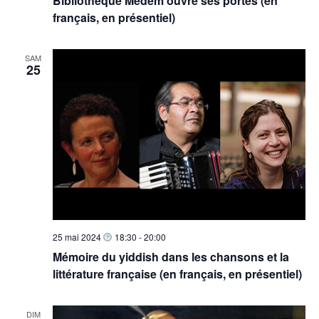
Bibliothèque Medem ouvre ses portes (en
t
a
è
français, en présentiel)
e
n
t
.
e
i
SAM
25
m
o
e
n
n
d
t
e
v
u
e
s
É
25 mai 2024
18:30
-
20:00
v
Mémoire du yiddish dans les chansons et la
littérature française (en français, en présentiel)
è
n
e
DIM