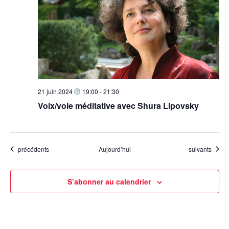
21 juin 2024
19:00
-
21:30
Voix/voie méditative avec Shura Lipovsky
Évènements
Évènements
précédents
Aujourd’hui
suivants
S’abonner au calendrier