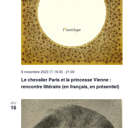
è
n
e
m
e
n
t
s
9 novembre 2023
19:30
-
21:00
Le chevalier Paris et la princesse Vienne :
rencontre littéraire (en français, en présentiel)
JEU
16