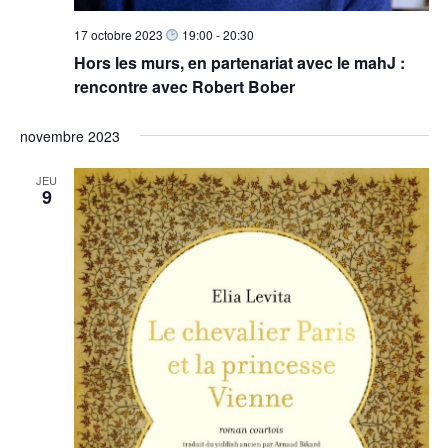
e
v
e
s
17 octobre 2023
19:00
-
20:30
d
i
É
Hors les murs, en partenariat avec le mahJ :
a
g
v
rencontre avec Robert Bober
t
a
è
e
n
t
novembre 2023
.
e
i
m
JEU
o
9
e
n
n
d
t
e
v
u
e
s
É
v