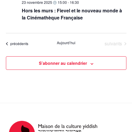
e
23 novembre 2025
15:00
-
16:30
v
e
s
Hors les murs : Fievel et le nouveau monde à
d
i
É
la Cinémathèque Française
a
g
v
t
a
è
e
n
t
.
Évènements
Aujourd’hui
suivants
Évènements
précédents
e
i
m
o
e
n
S’abonner au calendrier
n
d
t
e
v
u
e
s
É
v