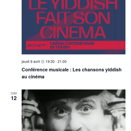
m
e
n
t
s
jeudi 9 avril
19:30
-
21:00
Conférence musicale : Les chansons yiddish
au cinéma
DIM
12