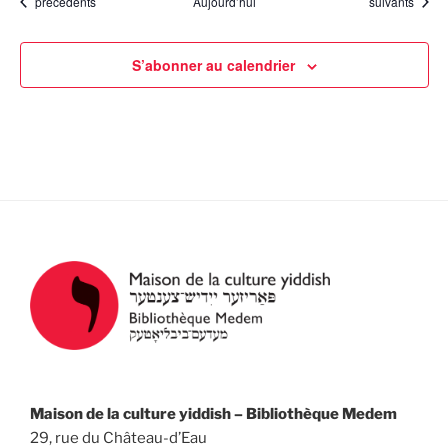
Évènements
Évènements
précédents
Aujourd’hui
suivants
S’abonner au calendrier
Maison de la culture yiddish – Bibliothèque Medem
29, rue du Château-d’Eau