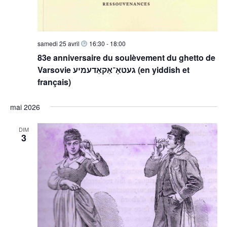
samedi 25 avril
16:30
-
18:00
83e anniversaire du soulèvement du ghetto de
Varsovie געטאָ־אַקאַדעמיע (en yiddish et
français)
mai 2026
DIM
3