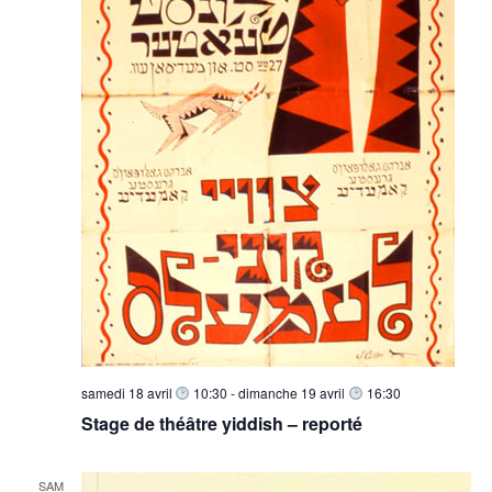
samedi 18 avril
10:30
-
dimanche 19 avril
16:30
Stage de théâtre yiddish – reporté
SAM