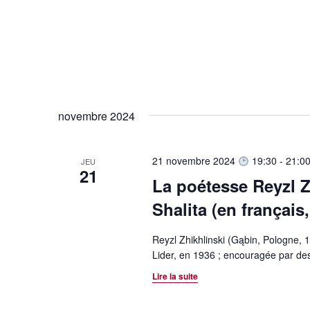
è
i
n
o
e
m
n
e
d
n
t
e
novembre 2024
s
v
p
a
21 novembre 2024
19:30
-
21:0
JEU
u
21
r
La poétesse Reyzl Z
e
m
Shalita (en français
o
s
t
É
-
Reyzl Zhikhlinski (Gąbin, Pologne, 
Lider, en 1936 ; encouragée par des 
c
v
l
Lire la suite
è
é
.