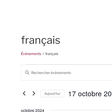
français
Évènements
français
Évènements
R
S
e
a
i
c
s
17 octobre 2
Aujourd’hui
h
i
r
S
e
m
é
octobre 2024