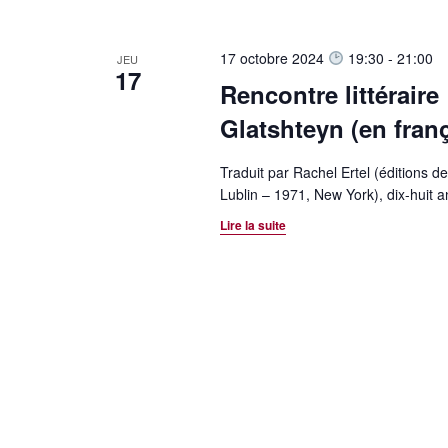
r
o
l
t
e
c
-
c
17 octobre 2024
19:30
-
21:00
JEU
17
h
c
t
Rencontre littéraire
l
i
e
Glatshteyn (en franç
é
o
e
.
n
R
Traduit par Rachel Ertel (éditions d
n
t
e
Lublin – 1971, New York), dix-huit a
e
n
c
z
Lire la suite
h
u
a
e
n
v
r
e
c
d
i
h
a
g
e
t
r
e
a
É
.
t
v