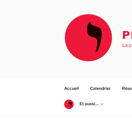
Aller
au
contenu
principal
P
La p
Accueil
Calendrier
Rése
Et aussi…