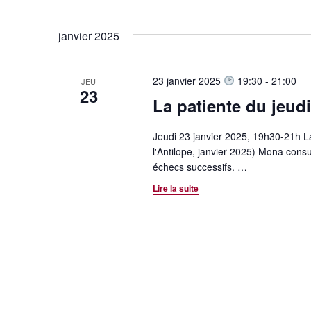
n
e
janvier 2025
m
e
23 janvier 2025
19:30
-
21:00
JEU
23
La patiente du jeudi
n
t
Jeudi 23 janvier 2025, 19h30-21h La
l'Antilope, janvier 2025) Mona con
s
échecs successifs.
…
Lire la suite