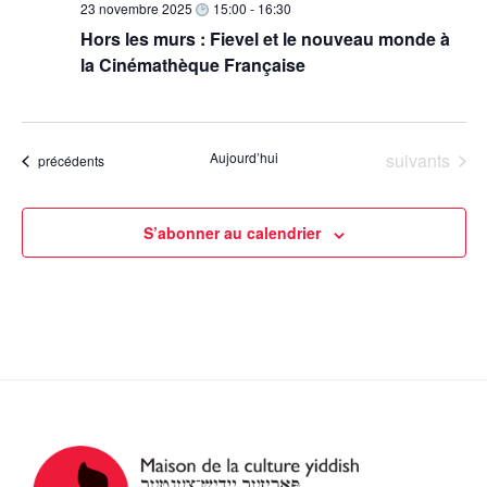
e
23 novembre 2025
15:00
-
16:30
v
e
s
Hors les murs : Fievel et le nouveau monde à
d
i
É
la Cinémathèque Française
a
g
v
t
a
è
e
n
t
.
Évènements
Aujourd’hui
suivants
Évènements
précédents
e
i
m
o
e
n
S’abonner au calendrier
n
d
t
e
v
u
e
s
É
v