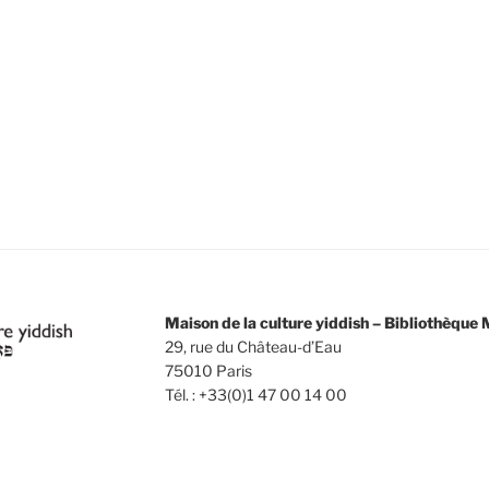
e
e
e
n
n
n
t
t
,
,
Maison de la culture yiddish – Bibliothèqu
29, rue du Château-d’Eau
75010 Paris
Tél. : +33(0)1 47 00 14 00