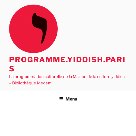
Aller
au
contenu
principal
PROGRAMME.YIDDISH.PARI
S
La programmation culturelle de la Maison de la culture yiddish
– Bibliothèque Medem
Menu