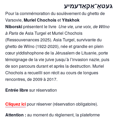
געטאָ־אַקאַדעמיע
Pour la commémoration du soulèvement du ghetto de
Varsovie,
Muriel Chochois
et
Yitskhok
Niborski
présentent le livre
Une vie, une voix, de Wilno
à Paris
de Asia Turgel et Muriel Chochois
(Ressouvenances 2025). Asia Turgel, survivante du
ghetto de Wilno (1922-2020), née et grandie en plein
cœur yiddishophone de la Jérusalem de Lituanie, porte
témoignage de la vie juive jusqu’à l’invasion nazie, puis
de son parcours durant et après la destruction. Muriel
Chochois a recueilli son récit au cours de longues
rencontres, de 2009 à 2017.
Entrée libre
sur réservation
Cliquez ici
pour réserver (réservation obligatoire).
Attention :
au moment du règlement, la plateforme