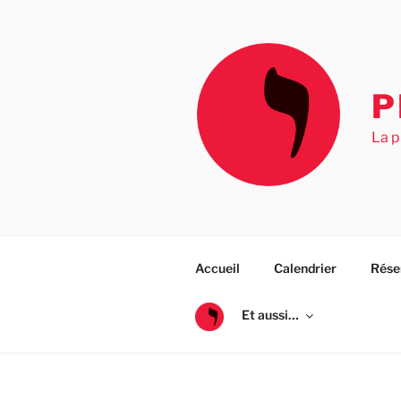
Aller
au
contenu
principal
P
La p
Accueil
Calendrier
Rése
Et aussi…