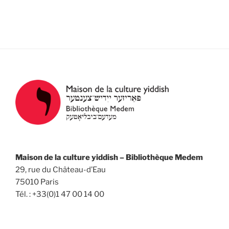
e
v
e
s
d
i
É
a
g
v
t
a
è
e
n
t
.
e
i
m
o
e
n
n
d
t
e
v
Maison de la culture yiddish – Bibliothèque Medem
u
29, rue du Château-d’Eau
e
75010 Paris
Tél. : +33(0)1 47 00 14 00
s
É
v