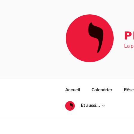
Aller
au
contenu
principal
P
La p
Accueil
Calendrier
Rése
Et aussi…