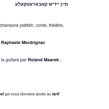
מײַן ייִדיש קאַבאַרעטקעלע
chansons yiddish, conte, théâtre,
t
Raphaele Merdrignac
 la guitare par
;
Roland Maarek
el
qui vous donnera accès au
tarif