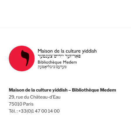
e
e
t
z
v
n
u
u
a
n
e
v
e
s
d
i
É
a
g
v
t
a
è
e
n
t
.
e
i
m
o
e
n
n
Maison de la culture yiddish – Bibliothèque Medem
d
29, rue du Château-d’Eau
t
e
75010 Paris
v
Tél. : +33(0)1 47 00 14 00
u
e