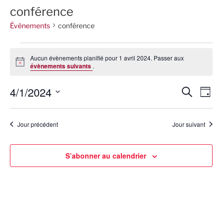
conférence
Évènements
conférence
Évènements
Aucun évènements planifié pour 1 avril 2024. Passer aux
for
N
évènements suivants
.
o
1
t
4/1/2024
i
avril
R
N
R
J
c
e
a
2024
e
e
o
S
c
u
v
é
c
h
r
Jour précédent
Jour suivant
i
e
l
h
r
g
e
e
c
a
c
S’abonner au calendrier
h
r
t
t
e
c
i
i
h
o
o
n
e
n
n
d
e