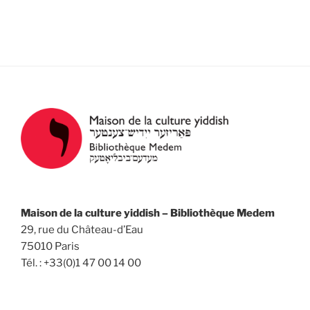
e
t
z
v
n
u
u
a
n
e
v
e
s
d
i
É
a
g
v
t
a
è
e
n
t
.
e
i
m
o
e
n
n
Maison de la culture yiddish – Bibliothèque Medem
d
t
29, rue du Château-d’Eau
e
75010 Paris
v
Tél. : +33(0)1 47 00 14 00
u
e