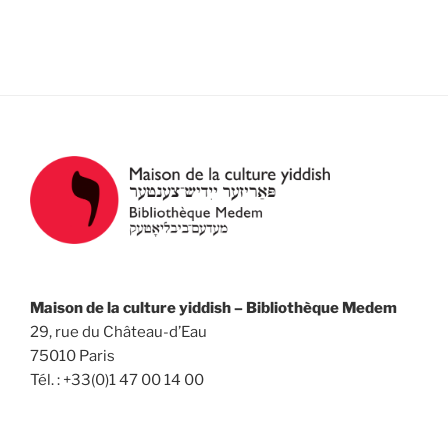
e
t
z
v
n
u
u
a
n
e
v
e
s
d
i
É
a
g
v
t
a
è
e
n
t
.
e
i
m
o
e
n
n
Maison de la culture yiddish – Bibliothèque Medem
d
t
29, rue du Château-d’Eau
e
75010 Paris
v
Tél. : +33(0)1 47 00 14 00
u
e