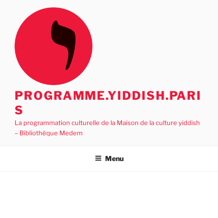
Aller
au
contenu
principal
PROGRAMME.YIDDISH.PARI
S
La programmation culturelle de la Maison de la culture yiddish
– Bibliothèque Medem
Menu