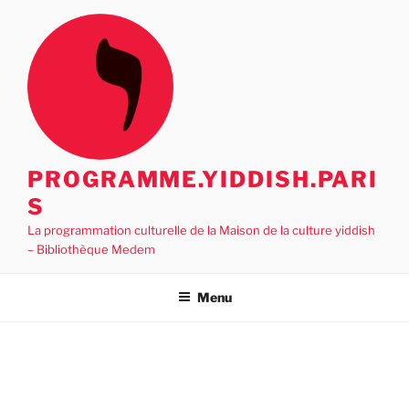
Aller
au
contenu
principal
PROGRAMME.YIDDISH.PARI
S
La programmation culturelle de la Maison de la culture yiddish
– Bibliothèque Medem
Menu