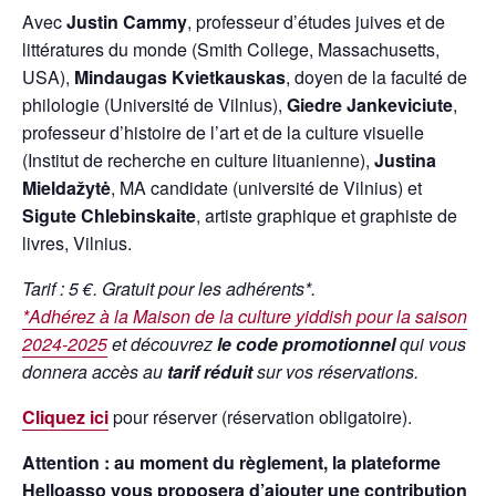
Avec
Justin Cammy
, professeur d’études juives et de
littératures du monde (Smith College, Massachusetts,
USA),
Mindaugas Kvietkauskas
, doyen de la faculté de
philologie (Université de Vilnius),
Giedre Jankeviciute
,
professeur d’histoire de l’art et de la culture visuelle
(Institut de recherche en culture lituanienne),
Justina
Mieldažytė
, MA candidate (université de Vilnius) et
Sigute Chlebinskaite
, artiste graphique et graphiste de
livres, Vilnius.
Tarif : 5 €. Gratuit pour les adhérents*.
*
Adhérez à la Maison de la culture yiddish pour la saison
2024-2025
et découvrez
le code promotionnel
qui vous
donnera accès au
tarif réduit
sur vos réservations.
Cliquez ici
pour réserver (réservation obligatoire).
Attention : au moment du règlement, la plateforme
Helloasso vous proposera d’ajouter une contribution