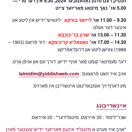
זונטיק דעם 10טן נאָוועמבער 2024, 9.30 אין דער פֿרי —
5.00 אַז׳ נאָך מיטאָג פּאַריזער צײַט
9.30 – 11.00 אַז’
לייזער בורקאָ
: ליטוויש־ייִדיש אין ליטע און
איבער דער וועלט
11.30 – 13.00 אַז’
שרון בר־כּוכבֿא
14.30 – 17.00 אַז׳
נאַטאַליע קריניצקאַ
: דוד פֿראַם (1903 –
1988) צווישן ליטע און דרום־אַפֿריקע
דער סעמינאַר קומט פֿאָר אויף ייִדיש, דורך זום און אויפֿן אָרט.
talmidim@yiddishweb.com
אויב איר האָט פֿראַגעס :
מע דאַרף זיך אומבאַדינגט אײַנשרײַבן אין פֿאָרויס.
אײַנשרײַבונג
שֹכר־לימוד : 35 אייראָס. מיטגלידער* : 30 אייראָס.
*אויב איר ווערט אַ
מיטגליד אינעם פּאַריזער ייִדיש־צענטער פֿאַרן