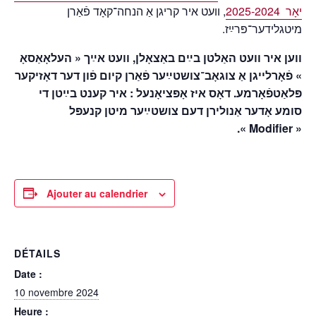
יאָר 2025-2024
, וועט איר קריגן אַ הנחה־קאָד פֿאַרן
מיטגלידער־פּרײַז.
ווען איר וועט האַלטן בײַם באַצאָלן, וועט אײַך « העלאָאַסאָ
» פֿאָרלייגן אַ צוגאָב־צושטײַער פֿאַרן קיום פֿון דער דאָזיקער
פּלאַטפֿאָרמע. דאָס איז אָפּציאָנעל : איר קענט בײַטן די
סומע אָדער אַנולירן דעם צושטײַער מיטן קנעפּל
« Modifier ».
Ajouter au calendrier
DÉTAILS
Date :
10 novembre 2024
Heure :