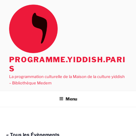
Aller
au
contenu
principal
PROGRAMME.YIDDISH.PARI
S
La programmation culturelle de la Maison de la culture yiddish
– Bibliothèque Medem
Menu
« Tous les Évènements