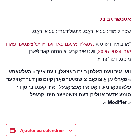
אײַנשרײַבונג
שֹכר־לימוד : 35 אייראָס. מיטגלידער* : 30 אייראָס.
*אויב איר ווערט אַ
מיטגליד אינעם פּאַריזער ייִדיש־צענטער פֿאַרן
יאָר 2025-2024
, וועט איר קריגן אַ הנחה־קאָד פֿאַרן
מיטגלידער־פּרײַז.
ווען איר וועט האַלטן בײַם באַצאָלן, וועט אײַך « העלאָאַסאָ
» פֿאָרלייגן אַ צוגאָב־צושטײַער פֿאַרן קיום פֿון דער דאָזיקער
פּלאַטפֿאָרמע. דאָס איז אָפּציאָנעל : איר קענט בײַטן די
סומע אָדער אַנולירן דעם צושטײַער מיטן קנעפּל
« Modifier ».
Ajouter au calendrier