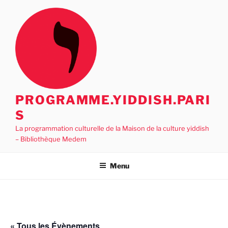
Aller
au
contenu
principal
PROGRAMME.YIDDISH.PARI
S
La programmation culturelle de la Maison de la culture yiddish
– Bibliothèque Medem
Menu
« Tous les Évènements