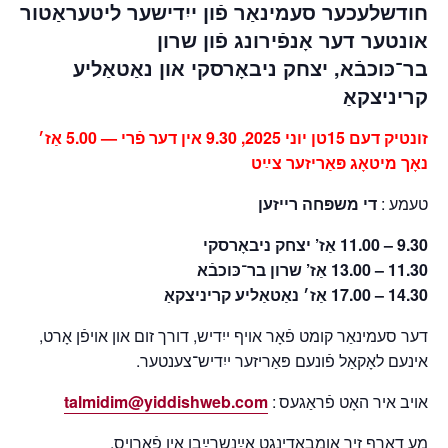
חודשלעכער סעמינאַר פֿון ייִדישער ליטעראַטור
אונטער דער אָנפֿירונג פֿון
שרון
נאַטאַליע
און
יצחק ניבאָרסקי
,
בר־כּוכבֿא
קריניצקאַ
זונטיק דעם 15טן יוני 2025, 9.30 אין דער פֿרי — 5.00 אַז׳
נאָך מיטאָג פּאַריזער צײַט
טעמע :
די משפּחה רייזען
9.30 – 11.00 אַז’ יצחק ניבאָרסקי
11.30 – 13.00 אַז’ שרון בר־כּוכבֿא
14.30 – 17.00 אַז׳ נאַטאַליע קריניצקאַ
דער סעמינאַר קומט פֿאָר אויף ייִדיש, דורך זום און אויפֿן אָרט,
אינעם לאָקאַל פֿונעם פּאַריזער ייִדיש־צענטער.
talmidim@yiddishweb.com
אויב איר האָט פֿראַגעס :
מע דאַרף זיך אומבאַדינגט אײַנשרײַבן אין פֿאָרויס.