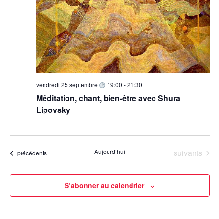
e
v
e
s
d
i
É
a
g
v
t
a
è
e
n
t
.
e
i
vendredi 25 septembre
19:00
-
21:30
m
o
Méditation, chant, bien-être avec Shura
e
n
Lipovsky
n
d
t
e
v
Évènements
Aujourd’hui
suivants
Évènements
précédents
u
e
S’abonner au calendrier
s
É
v