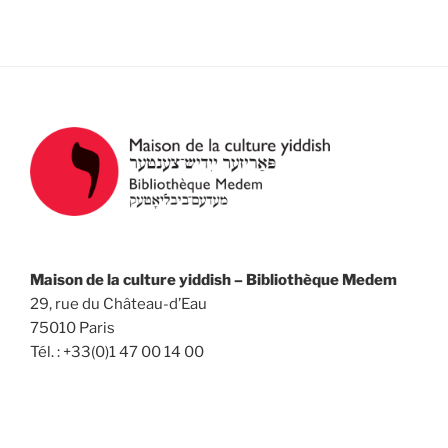
è
n
e
m
e
n
t
s
Maison de la culture yiddish – Bibliothèque Medem
29, rue du Château-d’Eau
75010 Paris
Tél. : +33(0)1 47 00 14 00