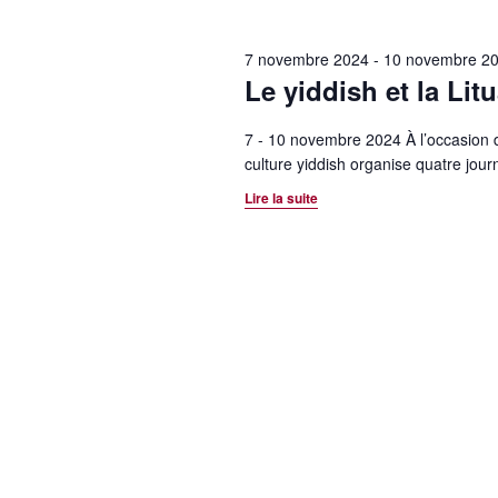
r
o
l
t
e
c
-
c
7 novembre 2024
-
10 novembre 2
h
c
Le yiddish et la Li
t
l
i
e
é
o
7 - 10 novembre 2024 À l’occasion d
e
.
culture yiddish organise quatre jour
n
R
n
Lire la suite
t
e
e
n
c
z
h
u
a
e
n
v
r
e
c
d
i
h
a
g
e
t
r
e
a
É
.
t
v