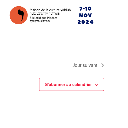
m
e
n
t
Jour suivant
S’abonner au calendrier