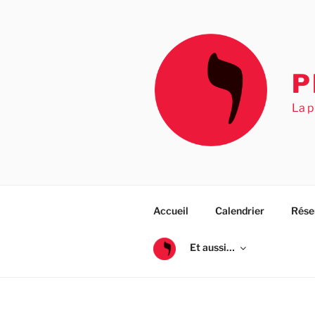
Aller
au
contenu
principal
P
La p
Accueil
Calendrier
Rése
Et aussi…