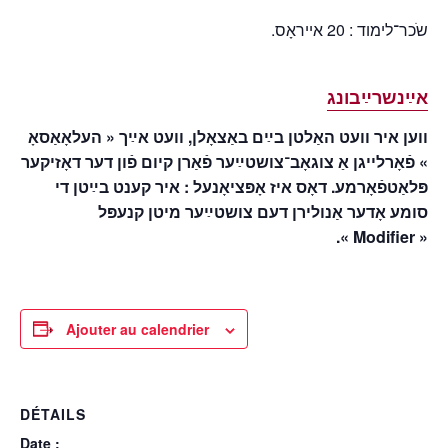
שֹכר־לימוד : 20 אייראָס.
אײַנשרײַבונג
ווען איר וועט האַלטן בײַם באַצאָלן, וועט אײַך « העלאָאַסאָ
» פֿאָרלייגן אַ צוגאָב־צושטײַער פֿאַרן קיום פֿון דער דאָזיקער
פּלאַטפֿאָרמע. דאָס איז אָפּציאָנעל : איר קענט בײַטן די
סומע אָדער אַנולירן דעם צושטײַער מיטן קנעפּל
« Modifier ».
Ajouter au calendrier
DÉTAILS
Date :