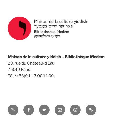
Maison de la culture yiddish – Bibliothèque Medem
29, rue du Château-d’Eau
75010 Paris
Tél. : +33(0)1 47 00 14 00
Yelp
Facebook
Twitter
Email
Instagram
Université
d’été