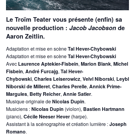
Le Troïm Teater vous présente (enfin) sa
nouvelle production :
de
Jacob Jacobson
Aaron Zeitlin.
Adaptation et mise en scène
Tal Hever-Chybowski
Adaptation et mise en scène
Tal Hever-Chybowski
Avec
Laurence Aptekier-Fisbein
,
Marion Blank
,
Michel
Fisbein
,
André Furcajg
,
Tal Hever-
Chybowski
,
Charles Leiserowicz
,
Velvl Niborski
,
Leybl
Niborski de Milleret
,
Charles Perelle
,
Annick Prime-
Margules
,
Betty Reicher
,
Annie Satler
.
Musique originale de
Nicolas Dupin
.
Musiciens :
Nicolas Dupin
(violon),
Bastien Hartmann
(piano),
Cécile Neeser Hever
(harpe).
Assistant à la scénographie et création lumière :
Joseph
Romano
.