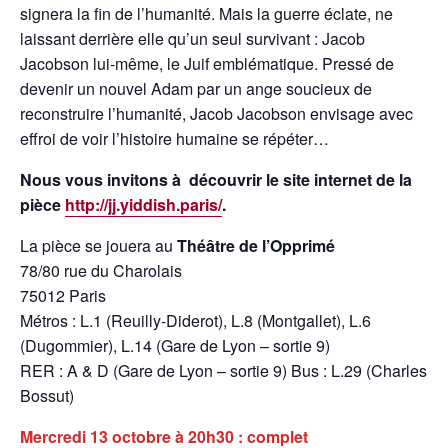
signera la fin de l’humanité. Mais la guerre éclate, ne
laissant derrière elle qu’un seul survivant : Jacob
Jacobson lui-même, le Juif emblématique. Pressé de
devenir un nouvel Adam par un ange soucieux de
reconstruire l’humanité, Jacob Jacobson envisage avec
effroi de voir l’histoire humaine se répéter…
Nous vous invitons à découvrir le site internet de la
pièce
http://jj.yiddish.paris/
.
La pièce se jouera au
Théâtre de l’Opprimé
78/80 rue du Charolais
75012 Paris
Métros : L.1 (Reuilly-Diderot), L.8 (Montgallet), L.6
(Dugommier), L.14 (Gare de Lyon – sortie 9)
RER : A & D (Gare de Lyon – sortie 9) Bus : L.29 (Charles
Bossut)
Mercredi
13 octobre à
20h30
: complet