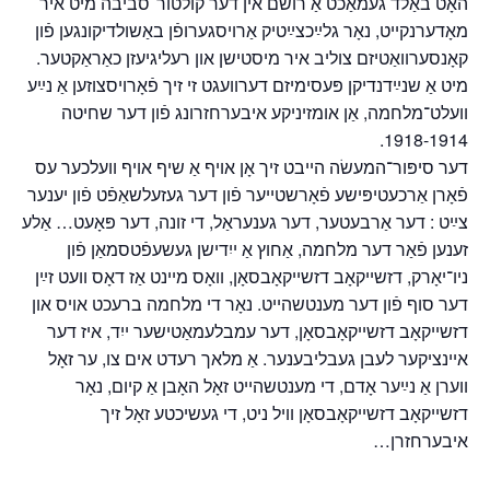
האָט באַלד געמאַכט אַ רושם אין דער קולטור־סבֿיבֿה מיט איר
מאָדערנקייט, נאָר גלײַכצײַטיק אַרויסגערופֿן באַשולדיקונגען פֿון
קאָנסערוואַטיזם צוליב איר מיסטישן און רעליגיעזן כאַראַקטער.
מיט אַ שנײַדנדיקן פּעסימיזם דערוועגט זי זיך פֿאָרויסצוזען אַ נײַע
וועלט־מלחמה, אַן אומזיניקע איבערחזרונג פֿון דער שחיטה
1918-1914.
דער סיפּור־המעשׂה הייבט זיך אָן אויף אַ שיף אויף וועלכער עס
פֿאָרן אַרכעטיפּישע פֿאָרשטייער פֿון דער געזעלשאַפֿט פֿון יענער
צײַט : דער אַרבעטער, דער גענעראַל, די זונה, דער פּאָעט… אַלע
זענען פֿאַר דער מלחמה, אַחוץ אַ ייִדישן געשעפֿטסמאַן פֿון
ניו־יאָרק, דזשייקאָב דזשייקאָבסאָן, וואָס מיינט אַז דאָס וועט זײַן
דער סוף פֿון דער מענטשהייט. נאָר די מלחמה ברעכט אויס און
דזשייקאָב דזשייקאָבסאָן, דער עמבלעמאַטישער ייִד, איז דער
איינציקער לעבן געבליבענער. אַ מלאך רעדט אים צו, ער זאָל
ווערן אַ נײַער אָדם, די מענטשהייט זאָל האָבן אַ קיום, נאָר
דזשייקאָב דזשייקאָבסאָן וויל ניט, די געשיכטע זאָל זיך
איבערחזרן…