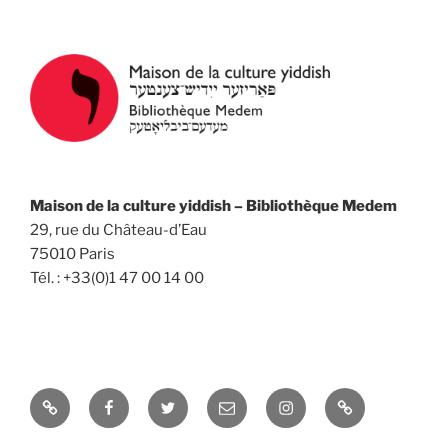
Maison de la culture yiddish – Bibliothèque Medem
29, rue du Château-d’Eau
75010 Paris
Tél. : +33(0)1 47 00 14 00
Yelp
Facebook
Twitter
Email
Instagram
Université
d’été