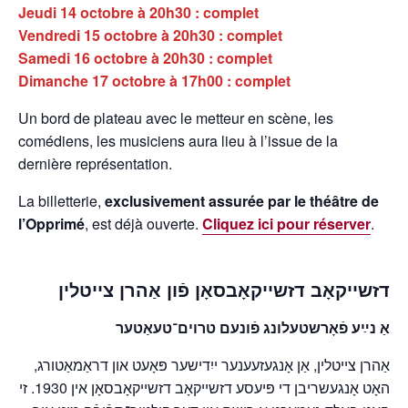
Jeudi
14 octobre à
20h30
: complet
Vendredi
15 octobre à
20h30
: complet
Samedi
16 octobre à
20h30
: complet
Dimanche
17 octobre à
17h00
: complet
Un bord de plateau avec le metteur en scène, les
comédiens, les musiciens aura lieu à l’issue de la
dernière représentation.
La billetterie,
exclusivement assurée par le théâtre de
l’Opprimé
, est déjà ouverte.
Cliquez ici pour réserver
.
דזשייקאָב דזשייקאָבסאָן פֿון אַהרן צייטלין
אַ נײַע פֿאָרשטעלונג פֿונעם טרוים־טעאַטער
אַהרן צייטלין, אַן אָנגעזעענער ייִדישער פּאָעט און דראַמאַטורג,
האָט אָנגעשריבן די פּיעסע דזשייקאָב דזשייקאָבסאָן אין 1930. זי