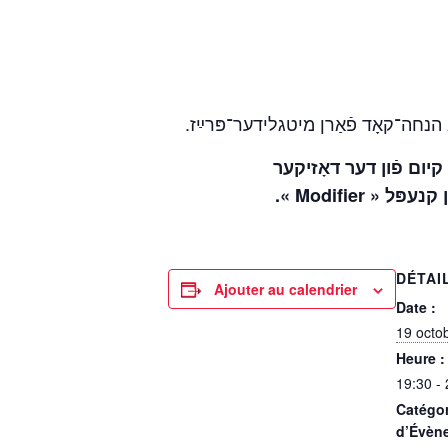
, הנחה־קאָד פֿאַרן מיטגלידער־פּרײַז
 קיום פֿון דער דאָזיקער
מיטן קנעפּל
DÉTAI
Ajouter au calendrier
Date :
19 octo
Heure :
19:30 -
Catégor
d’Évèn