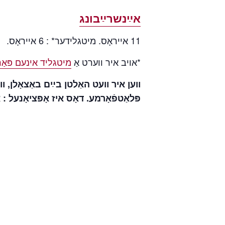
אײַנשרײַבונג
11 אייראָס. מיטגלידער* : 6 אייראָס.
*אויב איר ווערט אַ
מיטגליד אינעם פּאַריזער
ווען איר וועט האַלטן בײַם באַצאָלן, וו
פּלאַטפֿאָרמע. דאָס איז אָ « Modifier ».