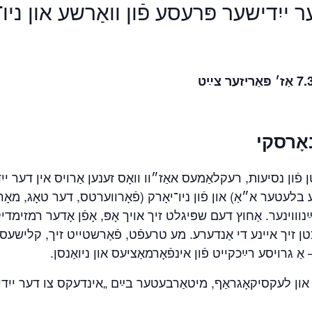
ער ייִדישער פּרעסע פֿון וואַרשע און ניו
אָרסקי
ן פֿון נסיעות, רעקלאַמעס אאַז״וו וואָס זענען אַרויס אין דער יי
לעטער א״אַ) און פֿון ניו־יאָרק (פֿאָרווערטס, דער טאָג, מאָרגן
נוווינער. אַחוץ דעם שפּיגלט זיך אויך אָפּ, אָפֿן אָדער רמזימדיק,
כטן זיך איינע די אַנדערע. מע טרעפֿט, פֿאַרשטייט זיך, קלישעס מ
אַ גרויסע רײַכקייט פֿון אינפֿאָרמאַציעס און ניואַנסן
ר און לעקסיקאָגראַף, מיטאַרבעטער בײַם „אינדעקס צו דער ייִ