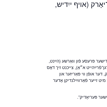
־יאָרק (אויף ייִדיש
ִדישער פּרעסע פֿון וואַרשע (הײַנט
־פֿרײַהייט א״אַ), צייכנט זיך דאָס
 דער אופֿן ווי פּאַריזער און
יט זייער פֿאַרווײַלנדיקן אָדער
דישער פּעריאָדיק