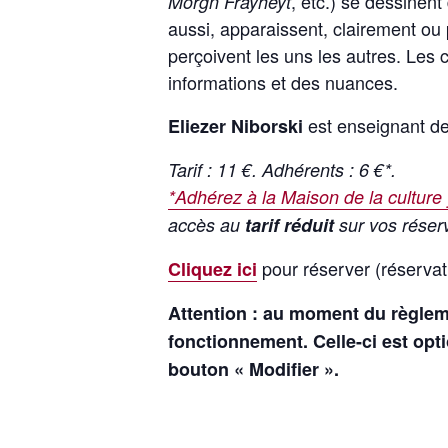
, etc.) se dessinent
Morgn Frayheyt
aussi, apparaissent, clairement ou pa
perçoivent les uns les autres. Les 
informations et des nuances.
est enseignant de 
Eliezer Niborski
Tarif : 11 €. Adhérents : 6 €*.
*
Adhérez à la Maison de la culture
accès au
tarif réduit
sur vos réserv
pour réserver (réservati
Cliquez ici
Attention : au moment du règlem
fonctionnement. Celle-ci est opt
bouton « Modifier ».