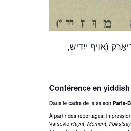
־יאָרק (אויף ייִדיש
Conférence en yiddish 
Dans le cadre de la saison
Paris-B
À partir des reportages, impression
Varsovie
,
,
Haynt
Moment
Folkstsa