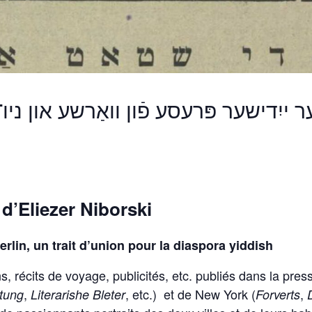
ער ייִדישער פּרעסע פֿון וואַרשע און ניו
d’Eliezer Niborski
erlin, un trait d’union pour la diaspora yiddish
s, récits de voyage, publicités, etc. publiés dans la pres
,
, etc.)
et de New York (
,
ytung
Literarishe Bleter
Forverts