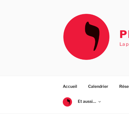
Aller
au
contenu
principal
P
La p
Accueil
Calendrier
Rése
Et aussi…