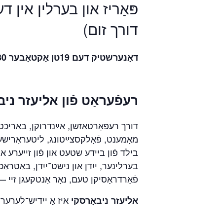
פּאַריז און בערלין אין ד,
דורך זום)
דאָנערשטיק דעם 19טן אָקטאָבער 7.30 אַז׳ פּאַריזער צײַט
רעפֿעראַט פֿון אליעזר ניב
דורך רעפּאָרטאַזשן, אײַנדרוקן, באַריכט,
מאָמענט, פֿאָלקסצײַטונג, ליטעראַרישע ב
בילד פֿון ביידע שטעט און פֿון זייערע אײַ
בערלינער, ייִדן און נישט־ייִדן, באַטראַ
פֿאַרדראָסיקן טעם, נאָר אַנטקעגן זיי — .
איז אַ
ייִדיש־לערע“.
אליעזר ניבאָרסקי