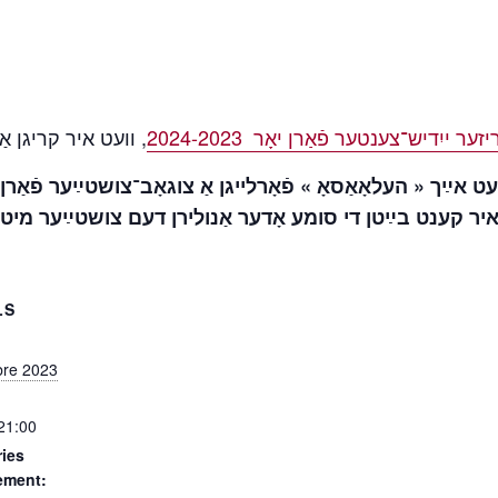
 ייִדיש־צענטער פֿאַרן יאָר 2024-2023
וועט איר קריגן אַ .
עט אײַך « העלאָאַסאָ » פֿאָרלייגן אַ צוגאָב־צושטײַער פֿאַרן
פּציאָנעל : איר קענט בײַטן די סומע אָדער אַנולירן דעם צושטײַער 
LS
bre 2023
 21:00
ies
ement: