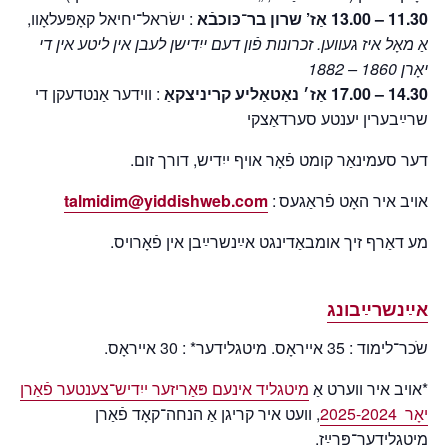
11.30 – 13.00 אַז’ שרון בר־כּוכבֿא
: ישׂראל־יחיאל קאָפּעלאָוו,
אַ מאָל איז געווען. זכרונות פֿון דעם ייִדישן לעבן אין ליטע אין די
יאָרן 1860 – 1882
14.30 – 17.00 אַז׳ נאַטאַליע קריניצקאַ
: ווידער אַנטדעקן די
שרײַבערין יענטע סערדאַצקי
דער סעמינאַר קומט פֿאָר אויף ייִדיש, דורך זום.
talmidim@yiddishweb.com
אויב איר האָט פֿראַגעס :
מע דאַרף זיך אומבאַדינגט אײַנשרײַבן אין פֿאָרויס.
אײַנשרײַבונג
שֹכר־לימוד : 35 אייראָס. מיטגלידער* : 30 אייראָס.
*אויב איר ווערט אַ
מיטגליד אינעם פּאַריזער ייִדיש־צענטער פֿאַרן
יאָר 2025-2024
, וועט איר קריגן אַ הנחה־קאָד פֿאַרן
מיטגלידער־פּרײַז.