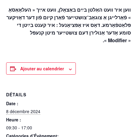
ווען איר וועט האַלטן בײַם באַצאָלן, וועט אײַך « העלאָאַסאָ
» פֿאָרלייגן אַ צוגאָב־צושטײַער פֿאַרן קיום פֿון דער דאָזיקער
פּלאַטפֿאָרמע. דאָס איז אָפּציאָנעל : איר קענט בײַטן די
סומע אָדער אַנולירן דעם צושטײַער מיטן קנעפּל
« Modifier ».
Ajouter au calendrier
DÉTAILS
Date :
8 décembre 2024
Heure :
09:30 - 17:00
Catégories d’Évènement: