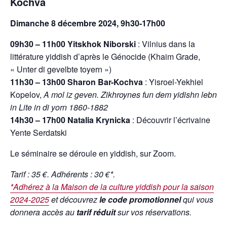
Kochva
Dimanche 8 décembre 2024, 9h30-17h00
09h30 – 11h00 Yitskhok Niborski
: Vilnius dans la
littérature yiddish d’après le Génocide (Khaim Grade,
« Unter di gevelbte toyern »)
11h30 – 13h00 Sharon Bar-Kochva
: Yisroel-Yekhiel
Kopelov,
A mol iz geven. Zikhroynes fun dem yidishn lebn
in Lite in di yorn 1860-1882
14h30 – 17h00 Natalia Krynicka
: Découvrir l’écrivaine
Yente Serdatski
Le séminaire se déroule en yiddish, sur Zoom.
Tarif : 35 €. Adhérents : 30 €*.
*
Adhérez à la Maison de la culture yiddish pour la saison
2024-2025
et découvrez
le code promotionnel
qui vous
donnera accès au
tarif réduit
sur vos réservations.