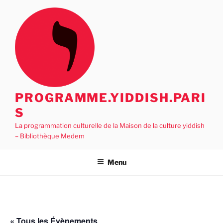
Aller
au
contenu
principal
PROGRAMME.YIDDISH.PARI
S
La programmation culturelle de la Maison de la culture yiddish
– Bibliothèque Medem
Menu
« Tous les Évènements