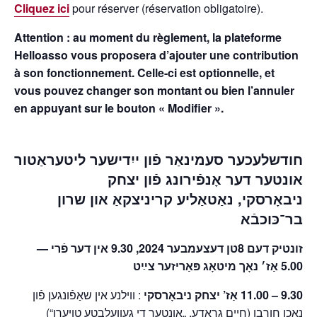
Cliquez ici
pour réserver (réservation obligatoire).
Attention : au moment du règlement, la plateforme
Helloasso vous proposera d’ajouter une contribution
à son fonctionnement. Celle-ci est optionnelle, et
vous pouvez changer son montant ou bien l’annuler
en appuyant sur le bouton « Modifier ».
חודשלעכער סעמינאַר פֿון ייִדישער ליטעראַטור
אונטער דער אָנפֿירונג פֿון
יצחק
שרון
און
נאַטאַליע קריניצקאַ
,
ניבאָרסקי
בר־כּוכבֿא
זונטיק דעם 8טן דעצעמבער 2024, 9.30 אין דער פֿרי —
5.00 אַז׳ נאָך מיטאָג פּאַריזער צײַט
9.30 – 11.00 אַז’ יצחק ניבאָרסקי
: ווילנע אין שאַפֿונגען פֿון
נאָכן חורבן (חיים גראַדע, „אונטער די געוועלבטע טויערן“)