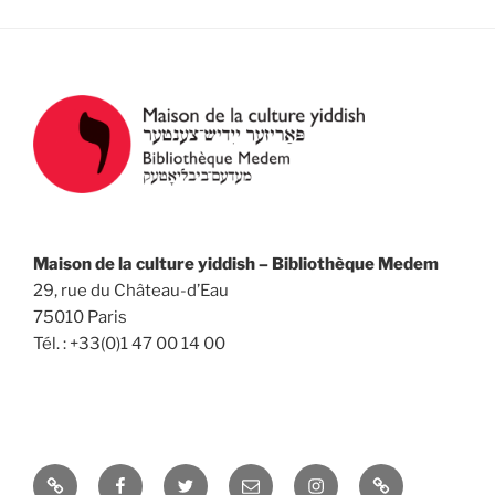
Maison de la culture yiddish – Bibliothèque Medem
29, rue du Château-d’Eau
75010 Paris
Tél. : +33(0)1 47 00 14 00
Yelp
Facebook
Twitter
Email
Instagram
Université