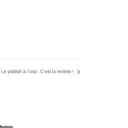
Le yiddish à l’oral : C’est la rentrée !
e Medem