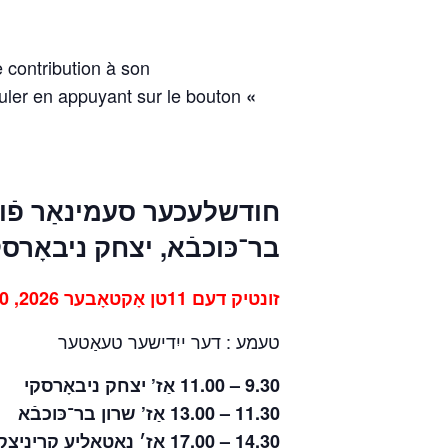
 contribution à son
uler en appuyant sur le bouton
«
חודשלעכער סעמינאַר פֿון 
יצחק ניבאָרס
,
בר־כּוכבֿא
זונטיק דעם 11טן אָקטאָבער 2026, 9.30 אין דער פֿרי — 5.00 אַז׳ נאָך מיטאָג פּאַריזער צײַט
טעמע : דער ייִדישער טעאַטער
9.30 – 11.00 אַז’ יצחק ניבאָרסקי
11.30 – 13.00 אַז’ שרון בר־כּוכבֿא
14.30 – 17.00 אַז׳ נאַטאַליע קריניצקאַ