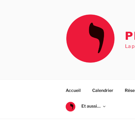
Aller
au
contenu
principal
P
La p
Accueil
Calendrier
Rése
Et aussi…