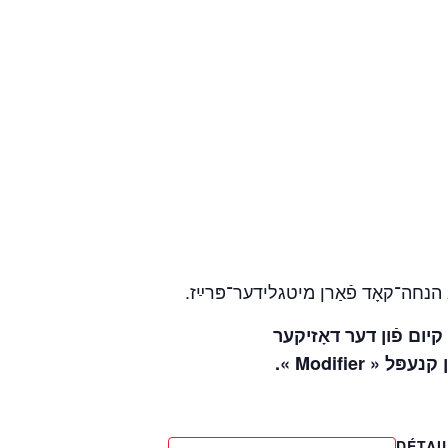
, הנחה־קאָד פֿאַרן מיטגלידער־פּרײַז
 קיום פֿון דער דאָזיקער
מיטן קנעפּל
DÉTAI