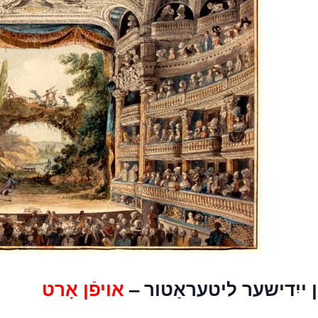
ון ייִדישער ליטעראַטור
אויפֿן אָרט