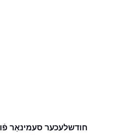
חודשלעכער סעמינאַר פֿ –