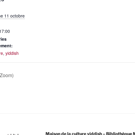
e 11 octobre
 17:00
ies
ement:
re
,
yiddish
r Zoom)
Maison de la culture yiddish – Bibliothèqu