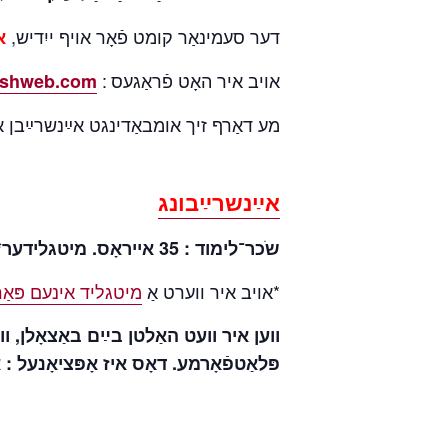
דער סעמינאַר קומט פֿאָר אויף ייִדיש,
א
אויב איר האָט פֿראַגעס :
ishweb.com
מע דאַרף זיך אומבאַדינגט אײַנשרײַבן אי.
אײַנשרײַבונג
שֹכר־לימוד : 35 אייראָס. מיטגלידער* : 30 אייראָס.
*אויב איר ווערט אַ
מיטגליד אינעם פּאַריזער
ווען איר וועט האַלטן בײַם באַצאָלן, וו
פּלאַטפֿאָרמע. דאָס איז אָ « Modifier ».