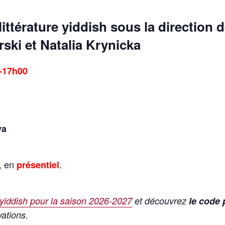
ittérature yiddish
sous la direction 
rski
et
Natalia Krynicka
-17h00
i
va
, en
.
présentiel
 yiddish pour la saison 2026-2027
et découvrez
le code
ations.