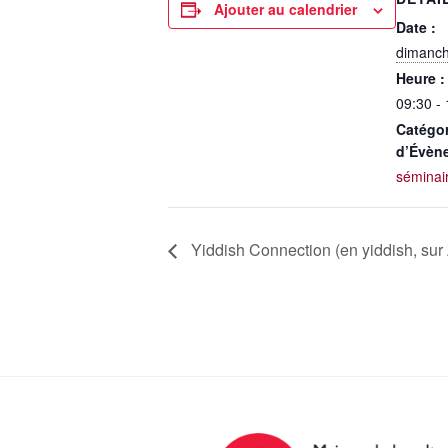
Ajouter au calendrier
Date :
dimanch
Heure :
09:30 -
Catégor
d’Évèn
séminai
Yiddish Connection (en yiddish, su