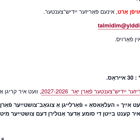
, אינעם פּאַריזער ייִדיש־צענטער.
ויפֿן אָרט
talmidim@yidd
ן פֿאָרויס
 ייִדיש־צענטער פֿאַרן יאָר 2027-2026
וועט איר קריגן אַ .
עט אײַך « העלאָאַסאָ » פֿאָרלייגן אַ צוגאָב־צושטײַער פֿאַרן
פּציאָנעל : איר קענט בײַטן די סומע אָדער אַנולירן דעם צושטײַער 
LS