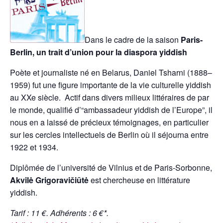
Dans le cadre de la saison
Paris-
Berlin, un trait d’union pour la diaspora yiddish
Poète et journaliste né en Belarus, Daniel Tsharni (1888–
1959) fut une figure importante de la vie culturelle yiddish
au XXe siècle. Actif dans divers milieux littéraires de par
le monde, qualifié d’“ambassadeur yiddish de l’Europe”, il
nous en a laissé de précieux témoignages, en particulier
sur les cercles intellectuels de Berlin où il séjourna entre
1922 et 1934.
Dipl
ô
mée de l’université de Vilnius et de Paris-Sorbonne,
Akvilė Grigoravičiūtė
est chercheuse en littérature
yiddish.
Tarif : 11 €. Adhérents : 6 €*.