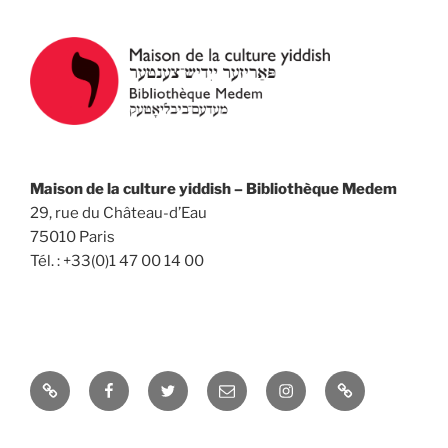
Maison de la culture yiddish – Bibliothèque Medem
29, rue du Château-d’Eau
75010 Paris
Tél. : +33(0)1 47 00 14 00
Yelp
Facebook
Twitter
Email
Instagram
Université
d’été
à