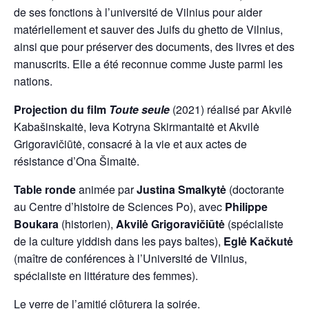
de ses fonctions à l’université de Vilnius pour aider
matériellement et sauver des Juifs du ghetto de Vilnius,
ainsi que pour préserver des documents, des livres et des
manuscrits. Elle a été reconnue comme Juste parmi les
nations.
Projection du film
Toute seule
(2021) réalisé par Akvilė
Kabašinskaitė, Ieva Kotryna Skirmantaitė et Akvilė
Grigoravičiūtė, consacré à la vie et aux actes de
résistance d’Ona Šimaitė.
Table ronde
animée par
Justina Smalkytė
(doctorante
au Centre d’histoire de Sciences Po), avec
Philippe
Boukara
(historien),
Akvilė Grigoravičiūtė
(spécialiste
de la culture yiddish dans les pays baltes),
Eglė Kačkutė
(maître de conférences à l’Université de Vilnius,
spécialiste en littérature des femmes).
Le verre de l’amitié clôturera la soirée.