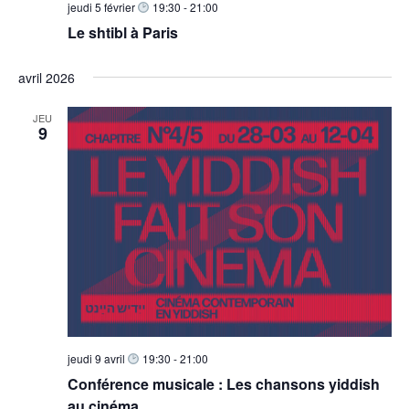
jeudi 5 février
19:30
-
21:00
Le shtibl à Paris
avril 2026
JEU
9
jeudi 9 avril
19:30
-
21:00
Conférence musicale : Les chansons yiddish
au cinéma