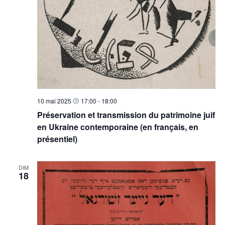
è
n
e
m
e
n
t
10 mai 2025
17:00
-
18:00
s
Préservation et transmission du patrimoine juif
en Ukraine contemporaine (en français, en
présentiel)
DIM
18